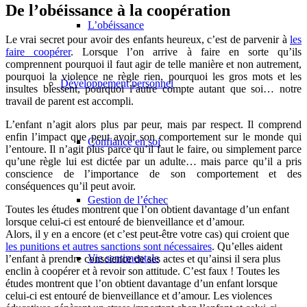
De l’obéissance à la coopération
L’obéissance
Le vrai secret pour avoir des enfants heureux, c’est de parvenir à
les
faire coopérer
. Lorsque l’on arrive à faire en sorte qu’ils
comprennent pourquoi il faut agir de telle manière et non autrement,
pourquoi la violence ne règle rien, pourquoi les gros mots et les
Développement personnel
insultes blessent, pourquoi l’autre compte autant que soi… notre
travail de parent est accompli.
L’enfant n’agit alors plus par peur, mais par respect. Il comprend
enfin l’impact que peut avoir son comportement sur le monde qui
Confiance en soi
l’entoure. Il n’agit plus parce qu’il faut le faire, ou simplement parce
qu’une règle lui est dictée par un adulte… mais parce qu’il a pris
conscience de l’importance de son comportement et des
conséquences qu’il peut avoir.
Gestion de l’échec
Toutes les études montrent que l’on obtient davantage d’un enfant
lorsque celui-ci est entouré de bienveillance et d’amour.
Alors, il y en a encore (et c’est peut-être votre cas) qui croient que
les punitions et autres sanctions sont nécessaires
. Qu’elles aident
Vie sentimentale
l’enfant à prendre conscience de ses actes et qu’ainsi il sera plus
enclin à coopérer et à revoir son attitude. C’est faux !
Toutes les
études montrent que l’on obtient davantage d’un enfant lorsque
celui-ci est entouré de bienveillance et d’amour.
Les violences