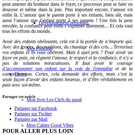
peut amener du bonheur dans le foyer, ce processus peut se faire en
douceur et même dans la joie. Plus important encore, l’amour est
enfin là. L’amour que le parent porte à ses enfants, bien sûr, mais
aussi l’amour que l’enfant porte à ses parents ! Une fois la peur
Développement personnel
envolée, la confiance peut enfin s’exprimer librement… Et cela vaut
tous les efforts du monde.
Avoir des enfants obéissants, cela est à la portée de n’importe qui.
Avec des fessées, des punitions, du chantage et des cris… Terrorisez
Mes Podcasts
vos enfants et ils vous obéiront. Mais à quel prix ? Pour avoir un
foyer en paix, où règnent l’amour, le respect et la confiance, il n’y a
pas de solutions miraculeuses. Il faut avoir le courage
d’accompagner son enfant sur la voie de l'empathie
et de la
Livres
compréhension. Certes, cela demande des efforts, mais c’est la
seule façon d’avoir des enfants heureux, et d’être véritablement en
paix avec soi-même.
Partager cet article
Mon livre Les Clefs du passé
Partager sur Facebook
Partager sur Twitter
Partager par Mail
Mon Cahier Good Vibes
POUR ALLER PLUS LOIN