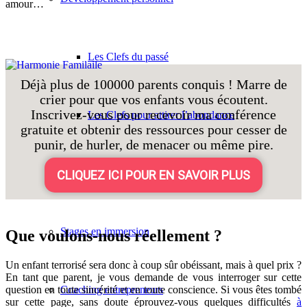
amour…
Les Clefs du passé
Déjà plus de 100000 parents conquis ! Marre de
crier pour que vos enfants vous écoutent.
Inscrivez-vous pour recevoir ma conférence
Les Clefs pour attirer l’abondance
gratuite et obtenir des ressources pour cesser de
punir, de hurler, de menacer ou même pire.
Coaching personnalisé
CLIQUEZ ICI POUR EN SAVOIR PLUS
Stages en immersion
Que voulons-nous réellement ?
Un enfant terrorisé sera donc à coup sûr obéissant, mais à quel prix ?
En tant que parent, je vous demande de vous interroger sur cette
Coaching entrepreneurs
question en toute sincérité et en toute conscience. Si vous êtes tombé
sur cette page, sans doute éprouvez-vous quelques difficultés
à