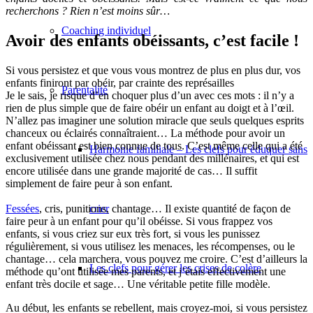
recherchons ? Rien n’est moins sûr…
Coaching individuel
Avoir des enfants obéissants, c’est facile !
Si vous persistez et que vous vous montrez de plus en plus dur, vos
enfants finiront par obéir, par crainte des représailles
Parentalité
Je le sais, je risque d’en choquer plus d’un avec ces mots : il n’y a
rien de plus simple que de faire obéir un enfant au doigt et à l’œil.
N’allez pas imaginer une solution miracle que seuls quelques esprits
chanceux ou éclairés connaîtraient… La méthode pour avoir un
enfant obéissant est bien connue de tous. C’est même celle qui a été
Harmonie familiale – Les clefs pour éduquer sans
exclusivement utilisée chez nous pendant des millénaires, et qui est
encore utilisée dans une grande majorité de cas… Il suffit
simplement de faire peur à son enfant.
Fessées
, cris, punitions, chantage… Il existe quantité de façon de
crier
faire peur à un enfant pour qu’il obéisse. Si vous frappez vos
enfants, si vous criez sur eux très fort, si vous les punissez
régulièrement, si vous utilisez les menaces, les récompenses, ou le
chantage… cela marchera, vous pouvez me croire. C’est d’ailleurs la
Les clefs pour gérer les crises de colère
méthode qu’ont utilisée mes parents, et j’étais effectivement une
enfant très docile et sage… Une véritable petite fille modèle.
Au début, les enfants se rebellent, mais croyez-moi,
si vous persistez