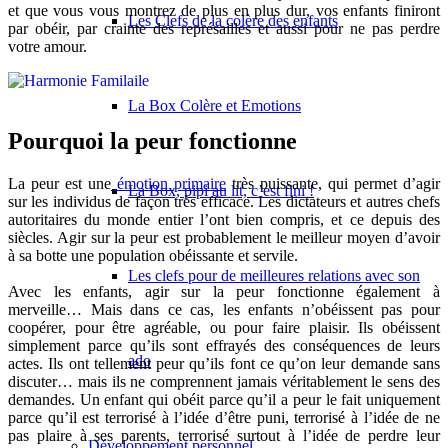
et que vous vous montrez de plus en plus dur, vos enfants finiront
Les Clefs de la colère des enfants
par obéir, par crainte des représailles
et aussi pour ne pas perdre
votre amour.
La Box Colère et Emotions
Pourquoi la peur fonctionne
La peur est une
émotion primaire
très puissante, qui permet d’agir
La Box, pipi au lit, c’est fini !
sur les individus de façon très efficace. Les dictateurs et autres chefs
autoritaires du monde entier l’ont bien compris, et ce depuis des
siècles. Agir sur la peur est probablement le meilleur moyen d’avoir
à sa botte une population obéissante et servile.
Les clefs pour de meilleures relations avec son
Avec les enfants, agir sur la peur fonctionne également à
merveille… Mais dans ce cas, les enfants n’obéissent pas pour
coopérer, pour être agréable, ou pour faire plaisir. Ils obéissent
simplement parce qu’ils sont effrayés des conséquences de leurs
ado
actes. Ils ont tellement peur qu’ils font ce qu’on leur demande sans
discuter… mais ils ne comprennent jamais véritablement le sens des
demandes. Un enfant qui obéit parce qu’il a peur le fait uniquement
parce qu’il est terrorisé à l’idée d’être puni, terrorisé à l’idée de ne
pas plaire à ses parents, terrorisé surtout à l’idée de perdre leur
Développement personnel