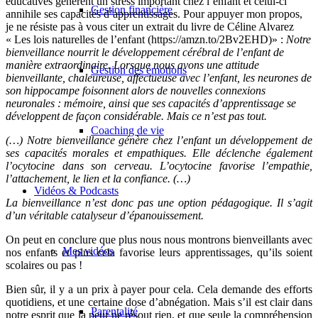
éducatives génèrent un stress important chez l’enfant et celui-ci
Gestion financière
annihile ses capacités d’apprentissages. Pour appuyer mon propos,
je ne résiste pas à vous citer un extrait du livre de Céline Alvarez
«
Les lois naturelles de l’enfant
(https://amzn.to/2Bv2EHD)» :
Notre
bienveillance nourrit le développement cérébral de l’enfant de
manière extraordinaire. Lorsque nous avons une attitude
Gestion des émotions
bienveillante, chaleureuse, affectueuse avec l’enfant, les neurones de
son hippocampe foisonnent alors de nouvelles connexions
neuronales : mémoire, ainsi que ses capacités d’apprentissage se
développent de façon considérable. Mais ce n’est pas tout.
Coaching de vie
(…) Notre bienveillance génère chez l’enfant un développement de
ses capacités morales et empathiques. Elle déclenche également
l’ocytocine dans son cerveau. L’ocytocine favorise l’empathie,
l’attachement, le lien et la confiance. (…)
Vidéos & Podcasts
La bienveillance n’est donc pas une option pédagogique. Il s’agit
d’un véritable catalyseur d’épanouissement.
On peut en conclure que plus nous nous montrons bienveillants avec
Mes vidéos
nos enfants et plus cela favorise leurs apprentissages, qu’ils soient
scolaires ou pas !
Bien sûr, il y a un prix à payer pour cela. Cela demande des efforts
quotidiens, et une certaine dose d’abnégation. Mais s’il est clair dans
Parentalité
notre esprit que la peur ne résout rien, et que seule la compréhension