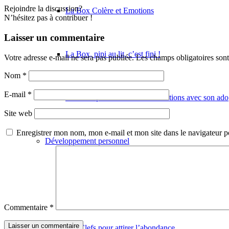
Rejoindre la discussion?
La Box Colère et Emotions
N’hésitez pas à contribuer !
Laisser un commentaire
La Box, pipi au lit, c’est fini !
Votre adresse e-mail ne sera pas publiée.
Les champs obligatoires son
Nom
*
E-mail
*
Les clefs pour de meilleures relations avec son ado
Site web
Enregistrer mon nom, mon e-mail et mon site dans le navigateur
Développement personnel
Les Clefs du passé
Commentaire
*
Les Clefs pour attirer l’abondance