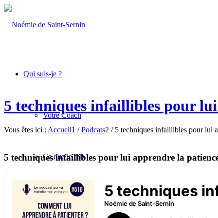
Qui suis-je ?
5 techniques infaillibles pour l
Votre Coach
Vous êtes ici :
Accueil
1
/
Podcats
2
/
5 techniques infaillibles pour lui
5 techniques infaillibles pour lui apprendre la patienc
Ce que je fais
Coachings