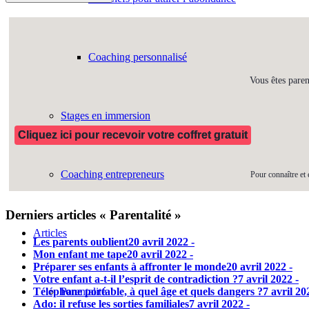
Coaching personnalisé
Vous êtes paren
Stages en immersion
Cliquez ici pour recevoir votre coffret gratuit
Coaching entrepreneurs
Pour connaître et 
Derniers articles « Parentalité »
Articles
Les parents oublient
20 avril 2022 -
Mon enfant me tape
20 avril 2022 -
Préparer ses enfants à affronter le monde
20 avril 2022 -
Votre enfant a-t-il l’esprit de contradiction ?
7 avril 2022 -
Téléphone portable, à quel âge et quels dangers ?
7 avril 20
Parentalité
Ado: il refuse les sorties familiales
7 avril 2022 -