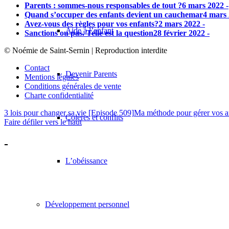
Parents : sommes-nous responsables de tout ?
6 mars 2022 -
Quand s’occuper des enfants devient un cauchemar
4 mars 
Avez-vous des règles pour vos enfants?
2 mars 2022 -
Aide à l’enfant
Sanctions ou pas. Telle est la question
28 février 2022 -
© Noémie de Saint-Sernin | Reproduction interdite
Contact
Devenir Parents
Mentions légales
Conditions générales de vente
Charte confidentialité
3 lois pour changer sa vie [Episode 509]
Ma méthode pour gérer vos an
Colères et conflits
Faire défiler vers le haut
-
L’obéissance
Développement personnel