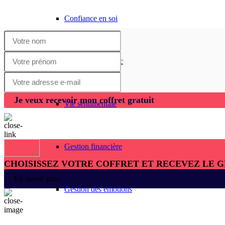
Confiance en soi
Gestion de l’échec
Je veux recevoir mon coffret gratuit
Vie sentimentale
Gestion financière
CHOISISSEZ VOTRE COFFRET ET RECEVEZ LE 
En savoir plus
Gestion des émotions