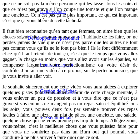
que ce ne soit pas la même personne qui les fasse tous les soirs et
que ce n’est pas grave si l’on coupe une tomate et que l’on mange
L’obéissance
une omelette. Ce n’est pas ça le plus important, ce qui est important
c’est que ça vous libère de cette tâche-là.
Il faut bien reconnaitre qu’en tant que femmes, on aime bien que les
choses soient faites comme nous avons l’habitude de les faire, or, ne
Développement personnel
perdez jamais de vue que ce n’est pas parce que les autres ne font
pas comme vous qu’ils ne le font pas bien ! Ils le font différemment
et ce qu’il faut retenir de tout ça, c’est que le temps que vous allez
gagner, la charge en moins que vous allez avoir sur les épaules, va
Confiance en soi
compenser largement votre perfectionnisme ou votre désir de
contrôle. J’ai fait une vidéo à ce propos, sur le perfectionnisme, que
je vous invite à aller voir.
Je souhaite sincèrement que cette vidéo vous aura aidées à explorer
Gestion de l’échec
quelques pistes pour vous aider à sortir de cette charge mentale, à
vous enlever un peu de pression et à vous dire que ce n’est pas
grave si vos enfants ne mangent pas un repas sain et équilibré tous
les soirs, vous pouvez deux fois par semaine trouver des repas
faciles à faire, une pizza, un plat de pâtes, une omelette, une salade,
Vie sentimentale
quelque chose qui ne vous prenne pas trop de temps. Allégez-vous,
vous-même, c’est la meilleure chose que vous puissiez faire pour
que vous ne sombriez pas dans un Burn out qui pourrait vous
conduire à ne plus arriver à faire quoi que ce soit.