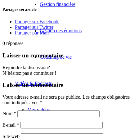
Gestion financière
Partager cet article
Partager sur Facebook
Partager sur Twitter
Gestion des émotions
Partager par Mail
0
réponses
Laisser un commentaire
Coaching de vie
Rejoindre la discussion?
N’hésitez pas à contribuer !
Vidéos & Podcasts
Laisser un commentaire
Votre adresse e-mail ne sera pas publiée.
Les champs obligatoires
sont indiqués avec
*
Mes vidéos
Nom
*
E-mail
*
Parentalité
Site web