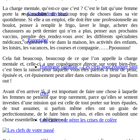
La charge mentale, qu’est-ce que c’est ? C’est le fait qu’une femme
Coaching individuel
porte la responsabilité de beaucoup trop de choses dans sa vie
quotidienne. Si elle a un emploi, elle doit être une professionnelle au
boulot, penser à remplir le frigo, laver le linge, acheter des
chaussures au petit dernier qui n’en a plus, penser aux prochains
vaccins, prendre des rendez-vous avec les différents spécialistes
Parentalité
médicaux, organiser la vie dans la maison, les activités des enfants,
les loisirs, les vacances, les courses et compagnie……Ppouuuuu!
Cela fait beaucoup, beaucoup de ce que l’on appelle la charge
mentale et, celle-ci a une conséquence directe sur votre bien-être,
Harmonie familiale – Les clefs pour éduquer sans
c’est bien la raison pour laquelle vous êtes parfois à fleur de peau,
épuisée et, cet épuisement peut aller dans certains cas jusqu’au Burn
out !
Avant d’en arriver là, il est important de faire une chose à laquelle
crier
les femmes ne pensent que trop rarement, parce qu’elles se sentent
investies d’une mission qui est celle de tout porter sur leurs épaules,
de tout assumer, si parfois même elles ont un grain de
perfectionnisme, de le faire bien en plus, et elles en oublient une
chose essentielle : « déléguer » !
Les clefs pour gérer les crises de colère