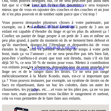
Oui, vous pouvez déléguer, oui, ce ne sera peut-être pas aussi bien
fait que si c’était vous qui l’aviez fait, pourtant, ce sera toujours
Les Clefs de la colère des enfants
mieux que de vous en rajouter des couches et des couches et un jour
de n’en plus pouvoir et de tomber raide parce que c’est trop !
Vous pouvez demander plusieurs choses à votre partenaire, par
La Box Colère et Emotions
exemple, ou à vos enfants. Il faut savoir qu’à partir de 3 ans un
enfant est capable d’étendre du linge et qu’en plus ils adorent ça !
Confiez un panier de linge propre à un petit de 3 ans et même un
peu plus grand, à partir du moment où ils se tiennent bien debout et
qu’ils marchent, donnez-lui l’étendage et demandez-lui de vous
La Box, pipi au lit, c’est fini !
étendre le linge, cela va prendre beaucoup de temps à votre petit
bout, mais ça va l’amuser ; ce ne sera peut-être pas très bien fait,
peut-être s’arrêtera-t-il avant que tout soit étendu, mais s’il en fait
déjà 50 %, ce sera 50 % de moins pour vous. Mettez à contribution
vos enfants pour les vêtements, demandez-leur de venir prendre leur
Les clefs pour de meilleures relations avec son
linge sec et de le ranger dans les tiroirs. Ce ne sera pas rangé
méticuleusement à la Marie Kondo, mais, est-ce si important que
ça ? Vous pouvez instaurer, par exemple, un système de tiroirs ou de
bacs en répartissant, dans un bac les culottes, dans un autre les
chaussettes, les pyjamas, etc….et vous ne les pliez pas, ça ne va pas
ado
vous tuer, mais grandement vous faciliter le rangement et surtout,
cela va vous permettre de le faire faire aux enfants.
Développement personnel