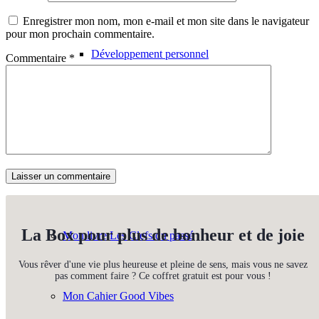
Enregistrer mon nom, mon e-mail et mon site dans le navigateur
pour mon prochain commentaire.
Développement personnel
Commentaire
*
Mes Podcasts
Livres
La Box pour plus de bonheur et de joie
Mon livre Les Clefs du passé
Vous rêver d'une vie plus heureuse et pleine de sens, mais vous ne savez
pas comment faire ? Ce coffret gratuit est pour vous !
Mon Cahier Good Vibes