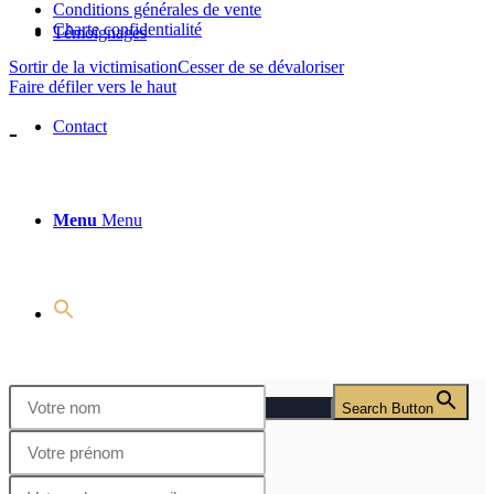
Conditions générales de vente
Charte confidentialité
Témoignages
Sortir de la victimisation
Cesser de se dévaloriser
Faire défiler vers le haut
Contact
-
Menu
Menu
Search for:
Search Button