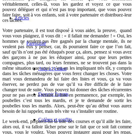
véritablement, celles-là, vous les gardez et voyez ce que vous
pouvez déléguer et qui n’est pas trop important, que vous pouvez
faire faire, soit à vos enfants, soit à votre partenaire et distribuez-leur
Articles
ces tâches.
Votre partenaire, il est tout disposé à vous aider, la preuve, quand
vous vous plaignez, il vous dit : « il fallait me demander ! » Oui, les
hommes ne veulent pas être gagnés par la charge mentale, ils ne
Parentalité
veulent pas eux y penser, car, ils pourraient faire ce que l’on fait,
sauf qu’ils n’ont pas été éduqués pour ça, alors, pensez si vous avez
des garçons à ne pas les éduquer ainsi, pour que leurs petites
compagnes, plus tard, ou leurs femmes, ne se trouvent pas dans la
même situation que vous ; c’est en les impliquant très tôt, y compris
Aide à l’enfant
dans les tâches ménagères que vous ferez changer les choses. Votre
mari vous demandera de lui faire des listes et vous, ça va vous
énerver, ne perdez pas de vue qu’il va être difficile de le faire
changer tout de suite. Vous pouvez lui donner des tâches récurrentes
Devenir Parents
pour ne pas avoir à refaire la liste en permanence, par exemple, les
poubelles c’est tous les mardis, et je te demande de sortir les
poubelles tous les mardis. Alors, peut-être qu’au début vous aurez
besoin de lui rappeler, mais très vite va s’installer une routine.
Colères et conflits
Le week-end, préparez-lui la liste des courses et qu’il aille les faire,
alors oui, il va falloir lâcher prise sur le fait que ce soit fait comme
vous, vous le voulez. Vous pouvez instaurer aussi pour les repas,