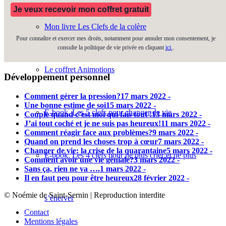
Je veux recevoir mon coffret gratuit
Mon livre Les Clefs de la colère
Pour connaître et exercer mes droits, notamment pour annuler mon consentement, je
consulte la politique de vie privée en cliquant
ici.
.
Le coffret Animotions
Développement personnel
Comment gérer la pression?
17 mars 2022 -
Une bonne estime de soi
15 mars 2022 -
E-book. Les 5 clefs pour changer de vie
Couple quand c’est moi qui fais tout !
13 mars 2022 -
J’ai tout coché et je ne suis pas heureux!
11 mars 2022 -
Comment réagir face aux problèmes?
9 mars 2022 -
Quand on prend les choses trop à cœur
7 mars 2022 -
Changer de vie: la crise de la quarantaine
5 mars 2022 -
E-book. Les 4 clefs pour ne plus crier et ne plus
Comment avoir une vie géniale?
3 mars 2022 -
Sans ça, rien ne va ….
1 mars 2022 -
Il en faut peu pour être heureux
28 février 2022 -
© Noémie de Saint-Sernin | Reproduction interdite
s’énerver
Contact
Mentions légales