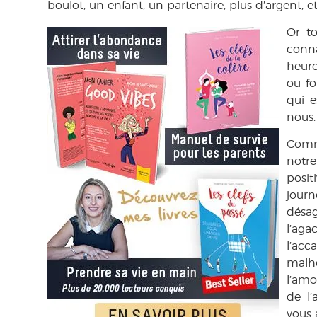
boulot, un enfant, un partenaire, plus d’argent, et
Or to
conna
heure
ou fo
qui e
nous.
Comm
notr
posit
journ
désa
l’aga
l’acc
malhe
l’amo
de l’
vous 