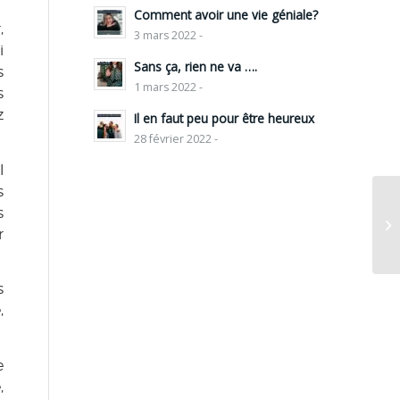
Comment avoir une vie géniale?
,
3 mars 2022 -
i
Sans ça, rien ne va ….
s
1 mars 2022 -
s
z
Il en faut peu pour être heureux
28 février 2022 -
l
s
s
r
s
,
e
,