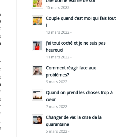
Une bonne estime de soi
15 mars 2022 -
s
Couple quand c’est moi qui fais tout
e
!
s
13 mars 2022 -
e
J’ai tout coché et je ne suis pas
n
heureux!
11 mars 2022 -
r
Comment réagir face aux
s
problèmes?
e
9 mars 2022 -
n
e
Quand on prend les choses trop à
e
cœur
r
7 mars 2022 -
e
Changer de vie: la crise de la
,
quarantaine
s
5 mars 2022 -