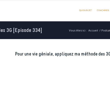
QUI SUIS-JE ?
COACHINGS
des 3G [Episode 334]
Vous êtes ici :
Accueil
/
Podca
Pour une vie géniale, appliquez ma méthode des 3