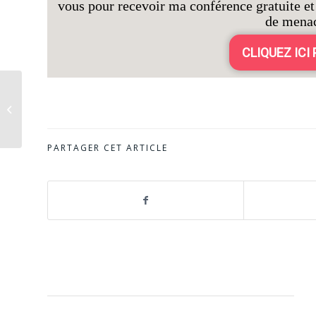
vous pour recevoir ma conférence gratuite et 
de menac
CLIQUEZ ICI
Remplacer les
punitions par une
méthode plus efficace
[Episode 333]
PARTAGER CET ARTICLE