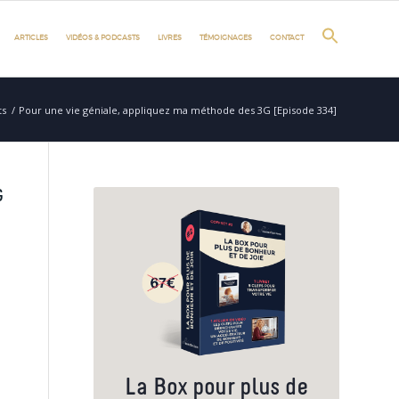
ARTICLES
VIDÉOS & PODCASTS
LIVRES
TÉMOIGNAGES
CONTACT
ts
/
Pour une vie géniale, appliquez ma méthode des 3G [Episode 334]
G
La Box pour plus de