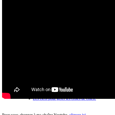
Coaching individuel
Parentalité
Harmonie familiale – Les clefs pour éduquer sans
crier
Les clefs pour gérer les crises de colère
Pour vous abonner à ma chaîne Youtube,
cliquez ici