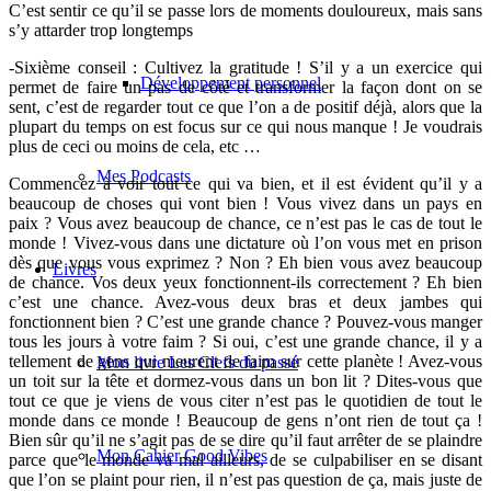
C’est sentir ce qu’il se passe lors de moments douloureux, mais sans
s’y attarder trop longtemps
-Sixième conseil :
Cultivez la gratitude ! S’il y a un exercice qui
Développement personnel
permet de faire un pas de côté et transformer la façon dont on se
sent, c’est de regarder tout ce que l’on a de positif déjà, alors que la
plupart du temps on est focus sur ce qui nous manque ! Je voudrais
plus de ceci ou moins de cela, etc …
Mes Podcasts
Commencez à voir tout ce qui va bien, et il est évident qu’il y a
beaucoup de choses qui vont bien ! Vous vivez dans un pays en
paix ? Vous avez beaucoup de chance, ce n’est pas le cas de tout le
monde ! Vivez-vous dans une dictature où l’on vous met en prison
dès que vous vous exprimez ? Non ? Eh bien vous avez beaucoup
Livres
de chance. Vos deux yeux fonctionnent-ils correctement ? Eh bien
c’est une chance. Avez-vous deux bras et deux jambes qui
fonctionnent bien ? C’est une grande chance ? Pouvez-vous manger
tous les jours à votre faim ? Si oui, c’est une grande chance, il y a
tellement de gens qui meurent de faim sur cette planète ! Avez-vous
Mon livre Les Clefs du passé
un toit sur la tête et dormez-vous dans un bon lit ? Dites-vous que
tout ce que je viens de vous citer n’est pas le quotidien de tout le
monde dans ce monde ! Beaucoup de gens n’ont rien de tout ça !
Bien sûr qu’il ne s’agit pas de se dire qu’il faut arrêter de se plaindre
Mon Cahier Good Vibes
parce que le monde va mal ailleurs, de se culpabiliser en se disant
que l’on se plaint pour rien, il n’est pas question de ça, mais juste de