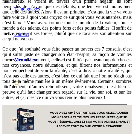
malheureux se voient au travers d’un prisme négatif, ils sont
persuadés de n’avoir que des défauts, que leur vie est moins bien
Témoignages
que celle des autres. Alors, il est un principe, c’est que la vie va vous
faire voir ce à quoi vous croyez ce sur quoi vous vous attardez, mais
c’est faux ! Vous avez comme tout le monde de la valeur, tout le
monde a des talents, des points forts et des points faibles. Il suffit de
mettre en avant ses forces, plutôt que de focaliser son attention sur
Contact
ce qui ne va pas.
Ce que j’ai souhaité vous faire passer au travers ces 7 conseils, c’est
qu’il suffit juste de changer son état d’esprit, sa façon de voir les
choses, car bien souvent, celle-ci est filtrée par beaucoup de choses,
Menu
Menu
nos croyances, notre éducation, et qui filtrent nos informations et
nous empêchent de voir la réalité, c’est-à-dire, « notre réalité », qui
n’est pas celle des autres, c’est bien ce qui fait que l’on ne réagit pas
tous de la même manière à un même événement. Certains, sombres
littéralement, d’autres rebondissent, voire renaissent, c’est bien la
preuve qu’il faut changer son regard, sur la vie, sur soi, et sur les
autres, et ça, c’est ce qui va vous rendre plus heureux !
Search for:
Search Button