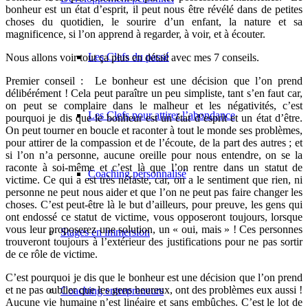
bonheur est un état d’esprit, il peut nous être révélé dans de petites
choses du quotidien, le sourire d’un enfant, la nature et sa
magnificence, si l’on apprend à regarder, à voir, et à écouter.
Les Clefs du passé
Nous allons voir tout ça plus en détail avec mes 7 conseils.
Premier conseil :
Le bonheur est une décision que l’on prend
délibérément ! Cela peut paraître un peu simpliste, tant s’en faut car,
on peut se complaire dans le malheur et les négativités, c’est
Les Clefs pour attirer l’abondance
pourquoi je dis que le bonheur est un état d’esprit et un état d’être.
On peut tourner en boucle et raconter à tout le monde ses problèmes,
pour attirer de la compassion et de l’écoute, de la part des autres ; et
si l’on n’a personne, aucune oreille pour nous entendre, on se la
raconte à soi-même et c’est là que l’on rentre dans un statut de
Coaching personnalisé
victime. Ce qui a est très néfaste, car, on a le sentiment que rien, ni
personne ne peut nous aider et que l’on ne peut pas faire changer les
choses. C’est peut-être là le but d’ailleurs, pour preuve, les gens qui
ont endossé ce statut de victime, vous opposeront toujours, lorsque
vous leur proposerez une solution, un « oui, mais » ! Ces personnes
Stages en immersion
trouveront toujours à l’extérieur des justifications pour ne pas sortir
de ce rôle de victime.
C’est pourquoi je dis que le bonheur est une décision que l’on prend
et ne pas oublier que les gens heureux, ont des problèmes eux aussi !
Coaching entrepreneurs
Aucune vie humaine n’est linéaire et sans embûches. C’est le lot de