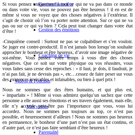
Si vous pensez uniquement à tout ce qui ne va pas dans ce monde
Gestion financière
ou dans votre vie, vous ne pouvez pas être heureux ! il en est de
même si vous ne voyez que des choses négatives à l’extérieur. Il
s’agit de choisir où l’on va porter notre attention. Sur ce qui ne va
pas ou sur ce qui va bien ? Cela peut tout changer dans votre état
Gestion des émotions
d’être !
-Cinquième conseil :
Surtout ne pas se culpabiliser et s’en vouloir.
Se juger est contre-productif. Il n’est jamais bon lorsqu’on souhaite
approcher le bonheur et être heureux, d’avoir une image négative de
Coaching de vie
soi-même. Vous passez votre temps à vous dire des choses
négatives. Que ce soit sur votre physique ou vos réussites, vous
vous faites sans cesse des reproches : « il faut, je dois, il faudrait, je
n’ai pas fait, je ne devrais pas », etc…cessez de faire peser sur vous
des exigences invivables et infaisables, ou bien à quel prix !
Vidéos & Podcasts
Nous ne sommes que des êtres humains, et qui plus est,
« imparfaits » ! Même si vous admirez quelqu’un sachez que cette
personne a elle aussi ses émotions et ses travers également, mais elle,
elle n’y accorde peut-être pas l’importance que vous, vous lui
Mes vidéos
accordez. Nous ne sommes pas toujours au top, ce n’est pas
possible, et heureusement d’ailleurs ! Nous ne sommes pas heureux
en permanence, le bonheur d’une part n’est pas un état continu, et
d’autre part, ce n’est pas faire semblant d’être heureux !
Parentalité