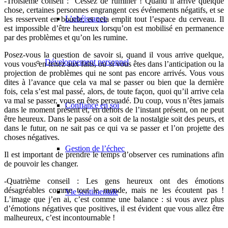
-Troisième conseil :
Cessez de ruminer ! Quand il arrive quelque
chose, certaines personnes engrangent ces événements négatifs, et se
L’obéissance
les resservent en boucle, et cela emplit tout l’espace du cerveau. Il
est impossible d’être heureux lorsqu’on est mobilisé en permanence
par des problèmes et qu’on les rumine.
Posez-vous la question de savoir si, quand il vous arrive quelque,
Développement personnel
vous vous en tenez aux faits, ou si vous êtes dans l’anticipation ou la
projection de problèmes qui ne sont pas encore arrivés. Vous vous
dites à l’avance que cela va mal se passer ou bien que la dernière
fois, cela s’est mal passé, alors, de toute façon, quoi qu’il arrive cela
va mal se passer, vous en êtes persuadé. Du coup, vous n’êtes jamais
Confiance en soi
dans le moment présent et, en dehors de l’instant présent, on ne peut
être heureux. Dans le passé on a soit de la nostalgie soit des peurs, et
dans le futur, on ne sait pas ce qui va se passer et l’on projette des
choses négatives.
Gestion de l’échec
Il est important de prendre le temps d’observer ces ruminations afin
de pouvoir les changer.
-Quatrième conseil :
Les gens heureux ont des émotions
désagréables comme tout le monde, mais ne les écoutent pas !
Vie sentimentale
L’image que j’en ai, c’est comme une balance : si vous avez plus
d’émotions négatives que positives, il est évident que vous allez être
malheureux, c’est incontournable !