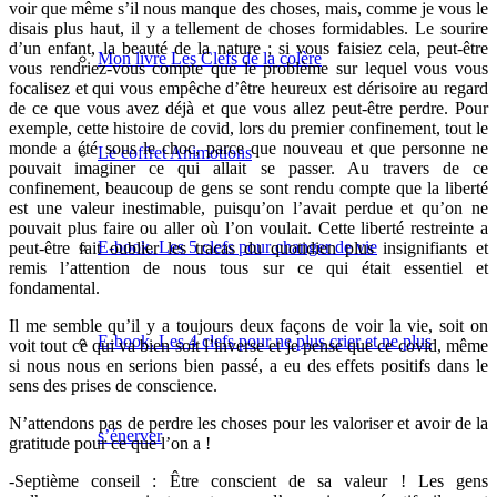
voir que même s’il nous manque des choses, mais, comme je vous le
disais plus haut, il y a tellement de choses formidables. Le sourire
d’un enfant, la beauté de la nature ; si vous faisiez cela, peut-être
Mon livre Les Clefs de la colère
vous rendriez-vous compte que le problème sur lequel vous vous
focalisez et qui vous empêche d’être heureux est dérisoire au regard
de ce que vous avez déjà et que vous allez peut-être perdre. Pour
exemple, cette histoire de covid, lors du premier confinement, tout le
monde a été sous le choc, parce que nouveau et que personne ne
Le coffret Animotions
pouvait imaginer ce qui allait se passer. Au travers de ce
confinement, beaucoup de gens se sont rendu compte que la liberté
est une valeur inestimable, puisqu’on l’avait perdue et qu’on ne
pouvait plus faire ou aller où l’on voulait. Cette liberté restreinte a
E-book. Les 5 clefs pour changer de vie
peut-être fait oublier les tracas du quotidien plus insignifiants et
remis l’attention de nous tous sur ce qui était essentiel et
fondamental.
Il me semble qu’il y a toujours deux façons de voir la vie, soit on
E-book. Les 4 clefs pour ne plus crier et ne plus
voit tout ce qui va bien soit l’inverse et je pense que ce covid, même
si nous nous en serions bien passé, a eu des effets positifs dans le
sens des prises de conscience.
N’attendons pas de perdre les choses pour les valoriser et avoir de la
s’énerver
gratitude pour ce que l’on a !
-Septième conseil : Ê
tre conscient de sa valeur ! Les gens