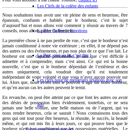
Les Clefs de la colère des enfants
Nous souhaitons tous avoir une vie pleine de sens et heureuse, être
épanouis, confiants et habités par le bonheur, c’est le sujet
d’aujourd’hui et nous allons voir comment y réussir au travers de 7
conseils, nous allons parler du bonheur.
La Box Colère et Emotions
La première chose à ne pas perdre de vue, c’est que le bonheur n’est
jamais conditionné à notre vie extérieure ; en effet, il ne dépend pas
des autres ou des événements, et pas non plus de ce que l’on fait. Le
La Box, pipi au lit, c’est fini !
bonheur est une capacité personnelle, je sais que c’est difficile à
admettre et à comprendre, mais c’est ainsi. Ce qui est la bonne
nouvelle, c’est que si le bonheur dépendait de l’extérieur et des
autres uniquement, cela voudrait dire qu’il est totalement
indépendant de votre volonté et que vous n’avez aucun pouvoir sur
Les clefs pour de meilleures relations avec son
lui. Alors que, nous avons tous le pouvoir d’agir sur notre bonheur,
et qu’en aucun cas les autres peuvent le ternir.
En revanche, on peut être atteint par ce que font les autres ou avoir
des désirs de possession bien évidemment, toutefois, ce ne sera
ado
jamais une belle voiture, une belle maison ou de l’argent, qui va
nous rendre heureux, cela se saurait ! Nous connaissons tous des
gens qui ont tout pour être heureux, la réussite, le succès, la beauté
même, et qui ont mis fin à leurs jours, ce qui prouve bien que le
bonheur n’est pas conditionné par les possessions matérielles. Le
Développement personnel