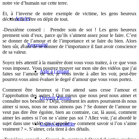
notre vie d’humain sur cette terre.
Et, à l’inverse de notre exemple de victime, les gens heureux
Articles
décident de l’être en dépit de tout.
-Deuxième conseil
: Prendre soin de soi ! Les gens heureux
prennent soin d’eux, parce qu’ils s’aiment assez pour le faire. C’est
se donner de l’amour et de l’importance et se faire du bien. Alors
Parentalité
bien sûr, avant de se donner de l’importance il faut avoir conscience
de sa valeur.
Soyez très attentif à la manière dont vous vous traitez, à ce que vous
vous imposez. Vous pourrez trouver sur mon site des vidéos que j’ai
Aide à l’enfant
faites sur l’amour de soi, je vous invite à aller les voir, peut-être
pourrez-vous ainsi évaluer le degré d’amour que vous vous portez.
Comment être heureux si l’on attend sans cesse l’amour et
l’approbation des autres ? Qui mieux que nous peut nous aimer et
Devenir Parents
connaître nos besoins ? Déjà, comment les autres pourraient-ils nous
aimer si nous, nous ne nous aimons pas ? Se donner de l’amour ne
veut pas dire être égoïste, bien au contraire, car, là aussi, comment
aimer les autres si l’on ne s’aime pas soi ? Allez voir, j’ai abordé le
sujet dans une vidéo qui s’appelle : « comment savoir si l’on s’aime
Colères et conflits
vraiment ? ». S’aimer, cela tient à des détails.