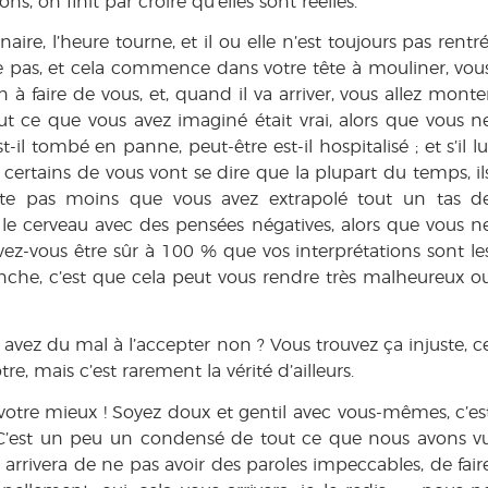
ons, on finit par croire qu’elles sont réelles.
re, l’heure tourne, et il ou elle n’est toujours pas rentré
elle pas, et cela commence dans votre tête à mouliner, vou
n à faire de vous, et, quand il va arriver, vous allez monte
ut ce que vous avez imaginé était vrai, alors que vous n
-il tombé en panne, peut-être est-il hospitalisé ; et s’il lu
 certains de vous vont se dire que la plupart du temps, il
reste pas moins que vous avez extrapolé tout un tas d
é le cerveau avec des pensées négatives, alors que vous n
ez-vous être sûr à 100 % que vos interprétations sont le
nche, c’est que cela peut vous rendre très malheureux o
s avez du mal à l’accepter non ? Vous trouvez ça injuste, c
ôtre, mais c’est rarement la vérité d’ailleurs.
 votre mieux ! Soyez doux et gentil avec vous-mêmes, c’es
. C’est un peu un condensé de tout ce que nous avons v
 arrivera de ne pas avoir des paroles impeccables, de fair