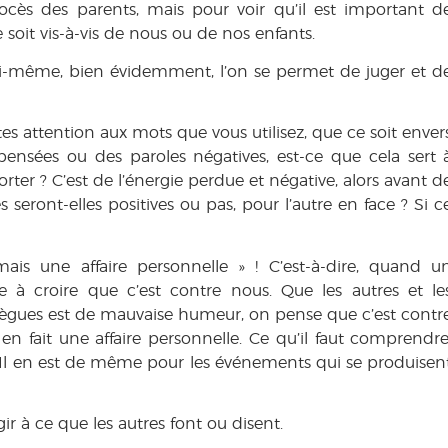
ocès des parents, mais pour voir qu’il est important d
soit vis-à-vis de nous ou de nos enfants.
oi-même, bien évidemment, l’on se permet de juger et d
ites attention aux mots que vous utilisez, que ce soit enver
 pensées ou des paroles négatives, est-ce que cela sert 
ter ? C’est de l’énergie perdue et négative, alors avant d
s seront-elles positives ou pas, pour l’autre en face ? Si c
mais une affaire personnelle » ! C’est-à-dire, quand u
à croire que c’est contre nous. Que les autres et le
lègues est de mauvaise humeur, on pense que c’est contr
n fait une affaire personnelle. Ce qu’il faut comprendre
er ! Il en est de même pour les événements qui se produisen
ir à ce que les autres font ou disent.