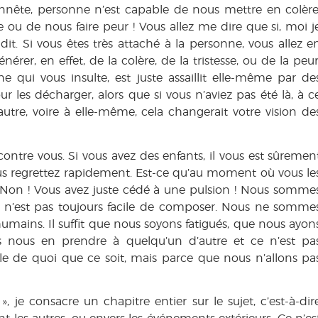
onnête, personne n’est capable de nous mettre en colère
 ou de nous faire peur ! Vous allez me dire que si, moi j
t. Si vous êtes très attaché à la personne, vous allez e
nérer, en effet, de la colère, de la tristesse, ou de la peur
 qui vous insulte, est juste assaillit elle-même par de
r les décharger, alors que si vous n’aviez pas été là, à c
autre, voire à elle-même, cela changerait votre vision de
contre vous. Si vous avez des enfants, il vous est sûremen
ous regrettez rapidement. Est-ce qu’au moment où vous le
r ? Non ! Vous avez juste cédé à une pulsion ! Nous somme
il n’est pas toujours facile de composer. Nous ne somme
umains. Il suffit que nous soyons fatigués, que nous ayon
 nous en prendre à quelqu’un d’autre et ce n’est pa
le de quoi que ce soit, mais parce que nous n’allons pa
», je consacre un chapitre entier sur le sujet, c’est-à-dir