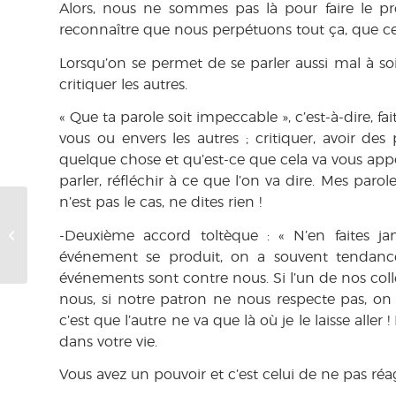
Alors, nous ne sommes pas là pour faire le pr
reconnaître que nous perpétuons tout ça, que ce 
Lorsqu’on se permet de se parler aussi mal à s
critiquer les autres.
« Que ta parole soit impeccable », c’est-à-dire, fa
vous ou envers les autres ; critiquer, avoir des
quelque chose et qu’est-ce que cela va vous appor
parler, réfléchir à ce que l’on va dire. Mes parole
n’est pas le cas, ne dites rien !
Pipi au lit. Tous mes
-Deuxième accord toltèque :
« N’en faites ja
conseils
événement se produit, on a souvent tendance 
événements sont contre nous. Si l’un de nos col
nous, si notre patron ne nous respecte pas, on e
c’est que l’autre ne va que là où je le laisse all
dans votre vie.
Vous avez un pouvoir et c’est celui de ne pas réag