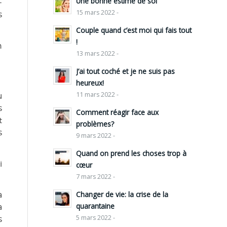
Une bonne estime de soi
-
15 mars 2022 -
s
Couple quand c’est moi qui fais tout
!
n
13 mars 2022 -
J’ai tout coché et je ne suis pas
heureux!
11 mars 2022 -
u
s
Comment réagir face aux
t
problèmes?
s
9 mars 2022 -
Quand on prend les choses trop à
i
cœur
7 mars 2022 -
Changer de vie: la crise de la
a
quarantaine
a
5 mars 2022 -
s