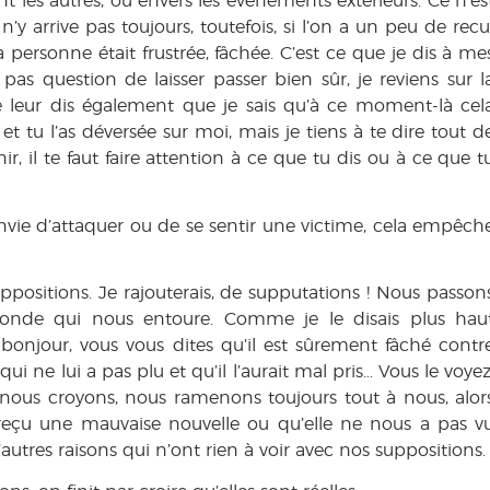
 les autres, ou envers les événements extérieurs. Ce n’es
n’y arrive pas toujours, toutefois, si l’on a un peu de recu
a personne était frustrée, fâchée. C’est ce que je dis à me
t pas question de laisser passer bien sûr, je reviens sur l
je leur dis également que je sais qu’à ce moment-là cel
 et tu l’as déversée sur moi, mais je tiens à te dire tout d
, il te faut faire attention à ce que tu dis ou à ce que t
envie d’attaquer ou de se sentir une victime, cela empêch
ppositions. Je rajouterais, de supputations ! Nous passon
monde qui nous entoure. Comme je le disais plus hau
 bonjour, vous vous dites qu’il est sûrement fâché contr
i ne lui a pas plu et qu’il l’aurait mal pris… Vous le voyez
nous croyons, nous ramenons toujours tout à nous, alor
reçu une mauvaise nouvelle ou qu’elle ne nous a pas v
d’autres raisons qui n’ont rien à voir avec nos suppositions