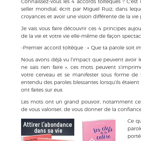
Connaissez-vous les 4 accords toltèques ? C’est u
seller mondial, écrit par Miguel Ruiz, dans leq
croyances et avoir une vision différente de la vi
Je vais vous faire découvrir ces 4 principes aujo
de la vie et votre vie elle-même de façon spectacu
-Premier accord toltèque : «
Que ta parole soit i
Nous avons déjà vu l’impact que peuvent avoir les m
ne sais rien faire », ces mots peuvent s’impr
votre cerveau et se manifester sous forme de t
entendu des paroles blessantes lorsqu’ils étaient pe
ont faites sur eux.
Les mots ont un grand pouvoir, notamment celui 
de vous valoriser, de vous donner de la confiance
Ce qu
parol
port