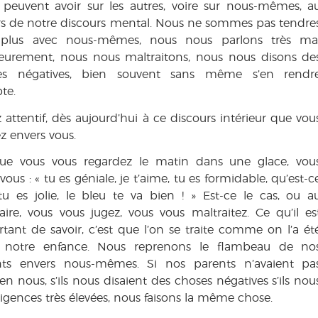
s peuvent avoir sur les autres, voire sur nous-mêmes, a
rs de notre discours mental. Nous ne sommes pas tendre
plus avec nous-mêmes, nous nous parlons très ma
ieurement, nous nous maltraitons, nous nous disons de
es négatives, bien souvent sans même s’en rendr
te.
 attentif, dès aujourd’hui à ce discours intérieur que vou
ez envers vous.
que vous vous regardez le matin dans une glace, vou
-vous : « tu es géniale, je t’aime, tu es formidable, qu’est-c
u es jolie, le bleu te va bien ! » Est-ce le cas, ou a
aire, vous vous jugez, vous vous maltraitez. Ce qu’il es
tant de savoir, c’est que l’on se traite comme on l’a ét
 notre enfance. Nous reprenons le flambeau de no
nts envers nous-mêmes. Si nos parents n’avaient pa
 nous, s’ils nous disaient des choses négatives s’ils nou
 exigences très élevées, nous faisons la même chose.