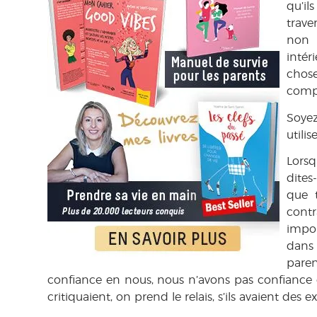
qu’il
trave
non 
intér
chos
comp
Soyez
utilis
Lors
dites
que t
contr
impor
dans
pare
confiance en nous, nous n’avons pas confiance en
critiquaient, on prend le relais, s’ils avaient des