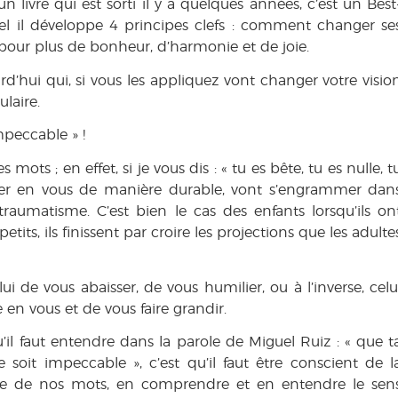
n livre qui est sorti il y a quelques années, c’est un Best
uel il développe 4 principes clefs : comment changer se
e pour plus de bonheur, d’harmonie et de joie.
urd’hui qui, si vous les appliquez vont changer votre visio
laire.
mpeccable » !
ots ; en effet, si je vous dis : « tu es bête, tu es nulle, t
imer en vous de manière durable, vont s’engrammer dan
raumatisme. C’est bien le cas des enfants lorsqu’ils on
tits, ils finissent par croire les projections que les adulte
de vous abaisser, de vous humilier, ou à l’inverse, celu
 en vous et de vous faire grandir.
’il faut entendre dans la parole de Miguel Ruiz : « que t
e soit impeccable », c’est qu’il faut être conscient de l
ée de nos mots, en comprendre et en entendre le sen