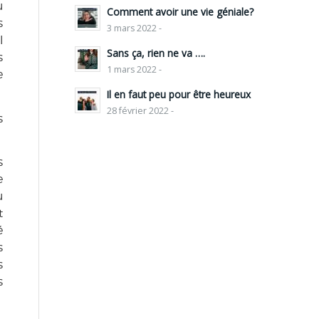
u
Comment avoir une vie géniale?
s
3 mars 2022 -
l
Sans ça, rien ne va ….
s
1 mars 2022 -
e
Il en faut peu pour être heureux
28 février 2022 -
s
s
e
u
t
é
s
s
s