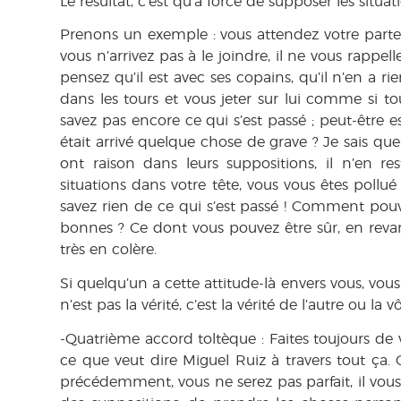
Le résultat, c’est qu’à force de supposer les situati
Prenons un exemple : vous attendez votre partenai
vous n’arrivez pas à le joindre, il ne vous rapp
pensez qu’il est avec ses copains, qu’il n’en a rie
dans les tours et vous jeter sur lui comme si to
savez pas encore ce qui s’est passé ; peut-être est
était arrivé quelque chose de grave ? Je sais que
ont raison dans leurs suppositions, il n’en 
situations dans votre tête, vous vous êtes pollu
savez rien de ce qui s’est passé ! Comment pouv
bonnes ? Ce dont vous pouvez être sûr, en reva
très en colère.
Si quelqu’un a cette attitude-là envers vous, vou
n’est pas la vérité, c’est la vérité de l’autre ou la v
-Quatrième accord toltèque :
Faites toujours de
ce que veut dire Miguel Ruiz à travers tout ça
précédemment, vous ne serez pas parfait, il vous