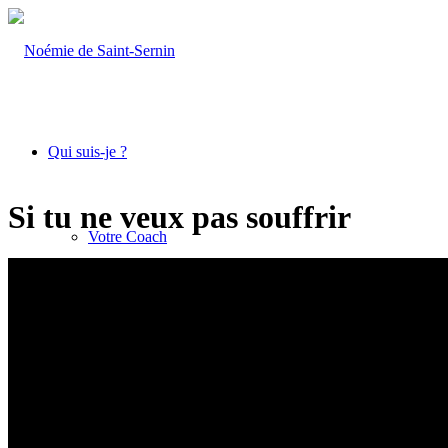
Qui suis-je ?
Si tu ne veux pas souffrir
Votre Coach
Ce que je fais
Coachings