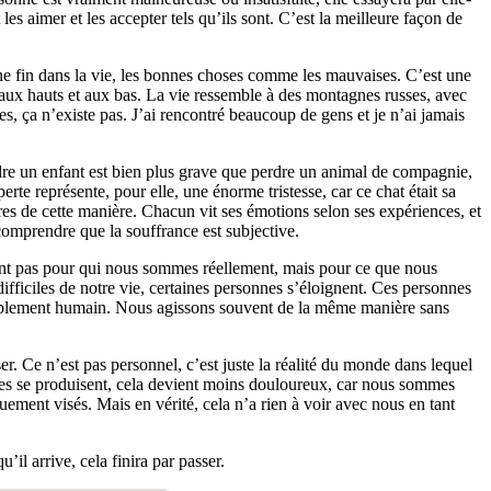
es aimer et les accepter tels qu’ils sont. C’est la meilleure façon de
a une fin dans la vie, les bonnes choses comme les mauvaises. C’est une
 aux hauts et aux bas. La vie ressemble à des montagnes russes, avec
, ça n’existe pas. J’ai rencontré beaucoup de gens et je n’ai jamais
rdre un enfant est bien plus grave que perdre un animal de compagnie,
te représente, pour elle, une énorme tristesse, car ce chat était sa
res de cette manière. Chacun vit ses émotions selon ses expériences, et
 comprendre que la souffrance est subjective.
ment pas pour qui nous sommes réellement, mais pour ce que nous
fficiles de notre vie, certaines personnes s’éloignent. Ces personnes
 simplement humain. Nous agissons souvent de la même manière sans
. Ce n’est pas personnel, c’est juste la réalité du monde dans lequel
lles se produisent, cela devient moins douloureux, car nous sommes
quement visés. Mais en vérité, cela n’a rien à voir avec nous en tant
’il arrive, cela finira par passer.