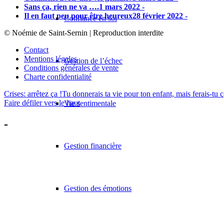
Sans ça, rien ne va ….
1 mars 2022 -
Il en faut peu pour être heureux
28 février 2022 -
Confiance en soi
© Noémie de Saint-Sernin | Reproduction interdite
Contact
Mentions légales
Gestion de l’échec
Conditions générales de vente
Charte confidentialité
Crises: arrêtez ça !
Tu donnerais ta vie pour ton enfant, mais ferais-tu ç
Faire défiler vers le haut
Vie sentimentale
-
Gestion financière
Gestion des émotions