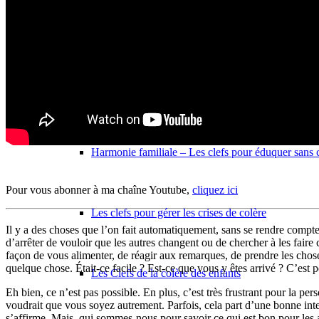
Coaching individuel
Parentalité
Harmonie familiale – Les clefs pour éduquer sans c
Pour vous abonner à ma chaîne Youtube,
cliquez ici
Les clefs pour gérer les crises de colère
Il y a des choses que l’on fait automatiquement, sans se rendre compte
d’arrêter de vouloir que les autres changent ou de chercher à les faire
façon de vous alimenter, de réagir aux remarques, de prendre les chos
quelque chose. Était-ce facile ? Est-ce que vous y êtes arrivé ? C’est
Les Clefs de la colère des enfants
Eh bien, ce n’est pas possible. En plus, c’est très frustrant pour la 
voudrait que vous soyez autrement. Parfois, cela part d’une bonne inte
s’affirme. Mais, qui sommes-nous pour savoir ce qui est bon pour les au