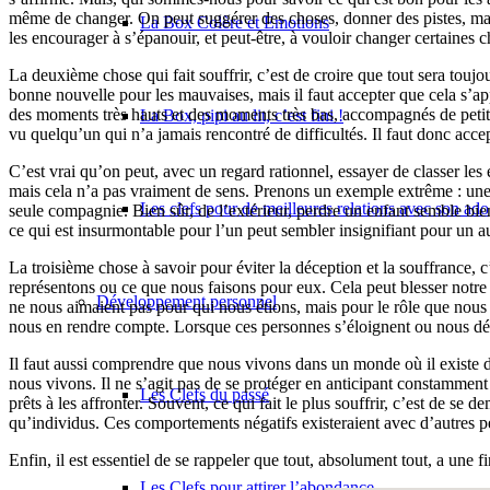
même de changer. On peut suggérer des choses, donner des pistes, mais ce
La Box Colère et Emotions
les encourager à s’épanouir, et peut-être, à vouloir changer certaines c
La deuxième chose qui fait souffrir, c’est de croire que tout sera touj
bonne nouvelle pour les mauvaises, mais il faut accepter que cela s’a
des moments très hauts et des moments très bas, accompagnés de petites
La Box, pipi au lit, c’est fini !
vu quelqu’un qui n’a jamais rencontré de difficultés. Il faut donc acce
C’est vrai qu’on peut, avec un regard rationnel, essayer de classer le
mais cela n’a pas vraiment de sens. Prenons un exemple extrême : une pe
Les clefs pour de meilleures relations avec son ado
seule compagnie. Bien sûr, de l’extérieur, perdre un enfant semble bie
ce qui est insurmontable pour l’un peut sembler insignifiant pour un au
La troisième chose à savoir pour éviter la déception et la souffrance
représentons ou ce que nous faisons pour eux. Cela peut blesser notre 
Développement personnel
ne nous aimaient pas pour qui nous étions, mais pour le rôle que nou
nous en rendre compte. Lorsque ces personnes s’éloignent ou nous déço
Il faut aussi comprendre que nous vivons dans un monde où il existe de
nous vivons. Il ne s’agit pas de se protéger en anticipant constammen
Les Clefs du passé
prêts à les affronter. Souvent, ce qui fait le plus souffrir, c’est de s
qu’individus. Ces comportements négatifs existeraient avec d’autres p
Enfin, il est essentiel de se rappeler que tout, absolument tout, a une f
Les Clefs pour attirer l’abondance