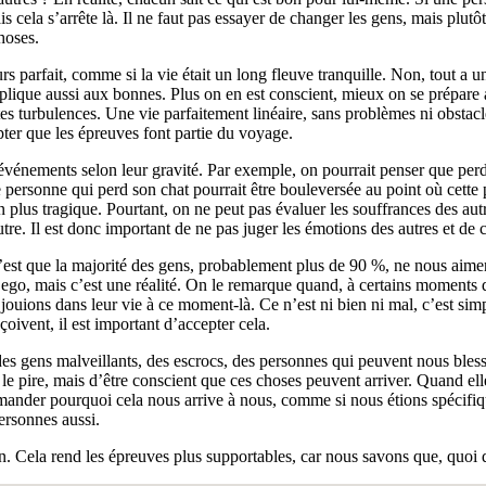
la s’arrête là. Il ne faut pas essayer de changer les gens, mais plutôt l
hoses.
ours parfait, comme si la vie était un long fleuve tranquille. Non, tout 
pplique aussi aux bonnes. Plus on en est conscient, mieux on se prépare
 turbulences. Une vie parfaitement linéaire, sans problèmes ni obstacles
pter que les épreuves font partie du voyage.
s événements selon leur gravité. Par exemple, on pourrait penser que pe
rsonne qui perd son chat pourrait être bouleversée au point où cette per
n plus tragique. Pourtant, on ne peut pas évaluer les souffrances des aut
tre. Il est donc important de ne pas juger les émotions des autres et de
, c’est que la majorité des gens, probablement plus de 90 %, ne nous ai
ego, mais c’est une réalité. On le remarque quand, à certains moments di
s jouions dans leur vie à ce moment-là. Ce n’est ni bien ni mal, c’est
ivent, il est important d’accepter cela.
s gens malveillants, des escrocs, des personnes qui peuvent nous blesser
t le pire, mais d’être conscient que ces choses peuvent arriver. Quand e
e demander pourquoi cela nous arrive à nous, comme si nous étions spécifi
ersonnes aussi.
in. Cela rend les épreuves plus supportables, car nous savons que, quoi qu