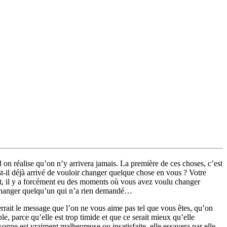
 on réalise qu’on n’y arrivera jamais. La première de ces choses, c’est
st-il déjà arrivé de vouloir changer quelque chose en vous ? Votre
ait, il y a forcément eu des moments où vous avez voulu changer
ir changer quelqu’un qui n’a rien demandé…
errait le message que l’on ne vous aime pas tel que vous êtes, qu’on
, parce qu’elle est trop timide et que ce serait mieux qu’elle
onne est vraiment malheureuse ou insatisfaite, elle essayera par elle-