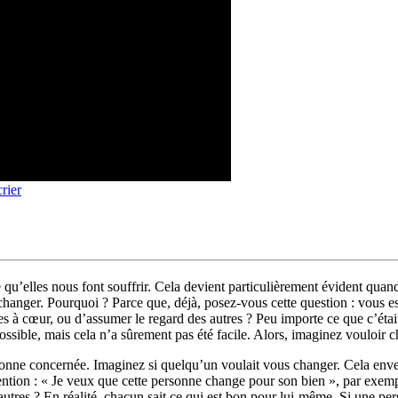
rier
 qu’elles nous font souffrir. Cela devient particulièrement évident quand
 changer. Pourquoi ? Parce que, déjà, posez-vous cette question : vous e
es à cœur, ou d’assumer le regard des autres ? Peu importe ce que c’ét
 possible, mais cela n’a sûrement pas été facile. Alors, imaginez voulo
personne concernée. Imaginez si quelqu’un voulait vous changer. Cela env
ntion : « Je veux que cette personne change pour son bien », par exemple
tres ? En réalité, chacun sait ce qui est bon pour lui-même. Si une pers