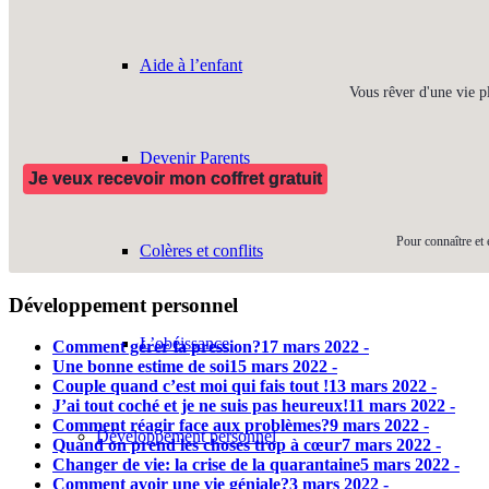
Aide à l’enfant
Vous rêver d'une vie p
Devenir Parents
Je veux recevoir mon coffret gratuit
Pour connaître et 
Colères et conflits
Développement personnel
L’obéissance
Comment gérer la pression?
17 mars 2022 -
Une bonne estime de soi
15 mars 2022 -
Couple quand c’est moi qui fais tout !
13 mars 2022 -
J’ai tout coché et je ne suis pas heureux!
11 mars 2022 -
Comment réagir face aux problèmes?
9 mars 2022 -
Développement personnel
Quand on prend les choses trop à cœur
7 mars 2022 -
Changer de vie: la crise de la quarantaine
5 mars 2022 -
Comment avoir une vie géniale?
3 mars 2022 -