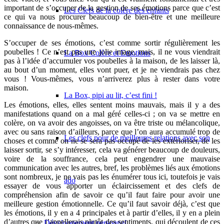
important de s’occuper de la gestion de ses émotions parce que c’est
Les Clefs de la colère des enfants
ce qui va nous procurer beaucoup de bien-être et une meilleure
connaissance de nous-mêmes.
S’occuper de ses émotions, c’est comme sortir régulièrement les
poubelles ! Ce n’est pas une jolie image, mais, il ne vous viendrait
La Box Colère et Emotions
pas à l’idée d’accumuler vos poubelles à la maison, de les laisser là,
au bout d’un moment, elles vont puer, et je ne viendrais pas chez
vous ! Vous-mêmes, vous n’arriverez plus à rester dans votre
maison.
La Box, pipi au lit, c’est fini !
Les émotions, elles, elles sentent moins mauvais, mais il y a des
manifestations quand on a mal géré celles-ci ; on va se mettre en
colère, on va avoir des angoisses, on va être triste ou mélancolique,
avec ou sans raison d’ailleurs, parce que l’on aura accumulé trop de
Les clefs pour de meilleures relations avec son
choses et comme on ne se sera pas occupé de les extérioriser, de les
laisser sortir, se s’y intéresser, cela va générer beaucoup de douleurs,
voire de la souffrance, cela peut engendrer une mauvaise
communication avec les autres, bref, les problèmes liés aux émotions
sont nombreux, je ne vais pas les énumérer tous ici, toutefois je vais
ado
essayer de vous apporter un éclaircissement et des clefs de
compréhension afin de savoir ce qu’il faut faire pour avoir une
meilleure gestion émotionnelle. Ce qu’il faut savoir déjà, c’est que
les émotions, il y en a 4 principales et à partir d’elles, il y en a plein
d’autres que j’appellerais plutôt des sentiments, qui découlent de ces
Développement personnel