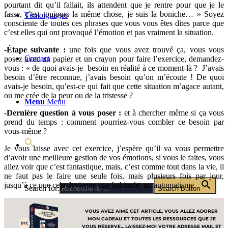
pourtant dit qu’il fallait, ils attendent que je rentre pour que je le
fasse, c’est toujours la même chose, je suis la boniche… » Soyez
Témoignages
consciente de toutes ces phrases que vous vous êtes dites parce que
c’est elles qui ont provoqué l’émotion et pas vraiment la situation.
-Étape suivante :
une fois que vous avez trouvé ça, vous vous
Contact
posez avec un papier et un crayon pour faire l’exercice, demandez-
vous : « de quoi avais-je besoin en réalité à ce moment-là ? J’avais
besoin d’être reconnue, j’avais besoin qu’on m’écoute ! De quoi
avais-je besoin, qu’est-ce qui fait que cette situation m’agace autant,
ou me crée de la peur ou de la tristesse ?
Menu
Menu
-Dernière question à vous poser :
et à chercher même si ça vous
prend du temps : comment pourriez-vous combler ce besoin par
vous-même ?
Je vous laisse avec cet exercice, j’espère qu’il va vous permettre
d’avoir une meilleure gestion de vos émotions, si vous le faites, vous
allez voir que c’est fantastique, mais, c’est comme tout dans la vie, il
ne faut pas le faire une seule fois, mais plusieurs fois par jour,
jusqu’à ce que cela devienne une habitude, un automatisme.
Search for:
Search Button