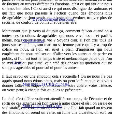
de fluctuer au travers différentes émotions, c’est ce qui fait que nous
sommes humains ! C’est aussi ce qui nous distingue des animaux et
qui fait que nous passons à l’action quand des émotions plus
désagréables se font sentir, pour justement évoluer, trouver plus de
Développement personnel
sécurité, de confort, de bonheur et de bien-être.
Maintenant que je vous ai dit tout ça, comment fait-on quand on a
toutes ces émotions désagréables qui nous envahissent et parfois
même, nous pourrissent la vie ? Soyons clair, si l’on crie tous les
Mes Podcasts
jours sur ses enfants, son mari ou sa femme parce qu’il y a trop de
colère en nous, si l’on est sujet à plein d’angoisses qui nous
empêchent de nous réaliser ou d’aller vers les autres et de parler en
public, si l’on est tout le temps triste et mélancolique parce que l’on
Livres
se sent seul ou pas aimé, cela créé des choses au quotidien qui ne
sont pas agréables ni pour soi ni pour les autres.
Il faut savoir qu’une émotion, cela s’accueille ! On ne nous l’a pas
appris quand nous étions petits, mais on peut le faire et je vais vous
Mon livre Les Clefs du passé
donner toutes les étapes pour accueillir votre colère, votre tristesse,
ou votre peur, à chaque fois qu’elles se présentent.
La clef, c’est d’être vraiment attentif à son corps, de l’écouter et de
sortir de ces schémas où l’on passe à autre chose et où l’on essaie de
Mon Cahier Good Vibes
se distraire, car, vous le savez, c’est ça que l’on fait quand on ressent
des émotions, on prend un verre, on fume une cigarette, on sort, on