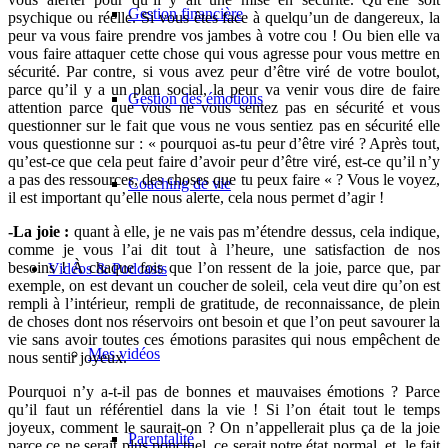
Gestion financière
psychique ou réelle. Si vous êtes face à quelqu’un de dangereux, la
peur va vous faire prendre vos jambes à votre cou ! Ou bien elle va
vous faire attaquer cette chose qui vous agresse pour vous mettre en
sécurité. Par contre, si vous avez peur d’être viré de votre boulot,
parce qu’il y a un plan social, la peur va venir vous dire de faire
Gestion des émotions
attention parce que vous ne vous sentez pas en sécurité et vous
questionner sur le fait que vous ne vous sentiez pas en sécurité elle
vous questionne sur : « pourquoi as-tu peur d’être viré ? Après tout,
qu’est-ce que cela peut faire d’avoir peur d’être viré, est-ce qu’il n’y
a pas des ressources, des choses que tu peux faire « ? Vous le voyez,
Coaching de vie
il est important qu’elle nous alerte, cela nous permet d’agir !
-La joie :
quant à elle, je ne vais pas m’étendre dessus, cela indique,
comme je vous l’ai dit tout à l’heure, une satisfaction de nos
besoins ! À chaque fois que l’on ressent de la joie, parce que, par
Vidéos & Podcasts
exemple, on est devant un coucher de soleil, cela veut dire qu’on est
rempli à l’intérieur, rempli de gratitude, de reconnaissance, de plein
de choses dont nos réservoirs ont besoin et que l’on peut savourer la
vie sans avoir toutes ces émotions parasites qui nous empêchent de
Mes vidéos
nous sentir joyeux.
Pourquoi n’y a-t-il pas de bonnes et mauvaises émotions ? Parce
qu’il faut un référentiel dans la vie ! Si l’on était tout le temps
joyeux, comment le saurait-on ? On n’appellerait plus ça de la joie
Parentalité
parce ce ne serait plus ponctuel, ce serait notre état normal, et, le fait