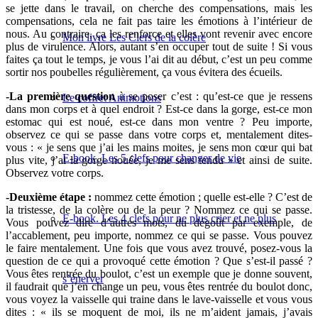
se jette dans le travail, on cherche des compensations, mais les
compensations, cela ne fait pas taire les émotions à l’intérieur de
nous. Au contraire, ça les renforce et elles vont revenir avec encore
Mon livre Les Clefs de la colère
plus de virulence. Alors, autant s’en occuper tout de suite ! Si vous
faites ça tout le temps, je vous l’ai dit au début, c’est un peu comme
sortir nos poubelles régulièrement, ça vous évitera des écueils.
-La première question
à se poser c’est : qu’est-ce que je ressens
Le coffret Animotions
dans mon corps et à quel endroit ? Est-ce dans la gorge, est-ce mon
estomac qui est noué, est-ce dans mon ventre ? Peu importe,
observez ce qui se passe dans votre corps et, mentalement dites-
vous : « je sens que j’ai les mains moites, je sens mon cœur qui bat
E-book. Les 5 clefs pour changer de vie
plus vite, j’ai la gorge nouée, je me sens tendu » et ainsi de suite.
Observez votre corps.
-Deuxième étape :
nommez cette émotion ; quelle est-elle ? C’est de
la tristesse, de la colère ou de la peur ? Nommez ce qui se passe.
E-book. Les 4 clefs pour ne plus crier et ne plus
Vous pouvez dire d’autres mots, du dégoût par exemple, de
l’accablement, peu importe, nommez ce qui se passe. Vous pouvez
le faire mentalement. Une fois que vous avez trouvé, posez-vous la
question de ce qui a provoqué cette émotion ? Que s’est-il passé ?
Vous êtes rentrée du boulot, c’est un exemple que je donne souvent,
s’énerver
il faudrait que j’en change un peu, vous êtes rentrée du boulot donc,
vous voyez la vaisselle qui traine dans le lave-vaisselle et vous vous
dites : « ils se moquent de moi, ils ne m’aident jamais, j’avais