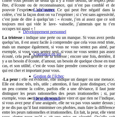
colère vous permet de sentir qu’il y a votre besoin, de respect peut-
être, d’écoute ou de reconnaissance, qui n’est pas comblé et de
L’obéissance
pouvoir l’exprimer aux autres. Ce qui peut être négatif dans la
colère, c’est la façon dont on va l’exprimer ; si c’est sans agressivité,
c’est juste de dire à quelqu’un : « écoute, j’en ai assez que ce soit
toujours moi qui vide le lave- vaisselle, j’aimerais que tu t’en
occupes toi aussi » !
Développement personnel
La tristesse :
indique une perte ou un manque. Si vous avez perdu
quelqu’un, il est assez facile à comprendre que cela vous rend triste,
mais un manque également, si vous ne vous sentez pas aimé, par
exemple, si vous vous sentez seul, si vous ne vous sentez pas assez
Confiance en soi
écouté, cela peut générer de la tristesse ; encore une fois, derrière, il
y a un besoin d’écoute, d’amour, un besoin de quelque chose en tout
cas, et son utilité, c’est de vous faire prendre conscience de ce que
qui est cher et important pour vous.
Gestion de l’échec
-La peur :
elle est évidente, elle indique un danger ou une menace.
Elle est donc très, très, utile ; attention, il faut juste distinguer, c’est
un peu comme la colère, parfois elle a une déviance, il faut juste
distinguer les peurs rationnelles des peurs irrationnelles ; si, par
exemple, vous avez peur de vous faire virer et que rien ne l’indique,
Vie sentimentale
si vous avez peur d’une araignée, elle ne va pas vous sauter dessus ;
je ne dis pas qu’il faut minimiser ces phobies, mais faire la différence
entre les peurs rationnelles et irrationnelles. En fait, la peur, elle vient
vous alerter pour qu’il y ait une mise en sécurité. Qu’elle soit