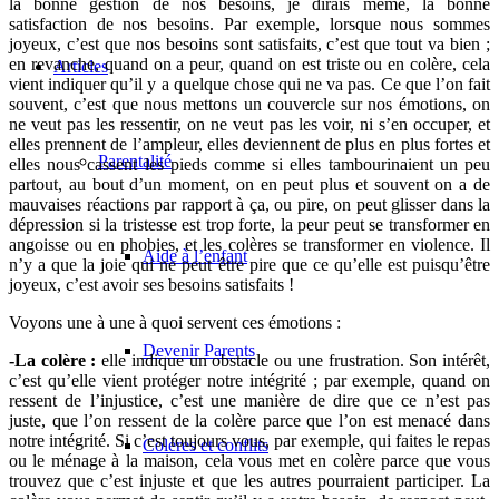
la bonne gestion de nos besoins, je dirais même, la bonne
satisfaction de nos besoins. Par exemple, lorsque nous sommes
joyeux, c’est que nos besoins sont satisfaits, c’est que tout va bien ;
en revanche, quand on a peur, quand on est triste ou en colère, cela
Articles
vient indiquer qu’il y a quelque chose qui ne va pas. Ce que l’on fait
souvent, c’est que nous mettons un couvercle sur nos émotions, on
ne veut pas les ressentir, on ne veut pas les voir, ni s’en occuper, et
elles prennent de l’ampleur, elles deviennent de plus en plus fortes et
Parentalité
elles nous cassent les pieds comme si elles tambourinaient un peu
partout, au bout d’un moment, on en peut plus et souvent on a de
mauvaises réactions par rapport à ça, ou pire, on peut glisser dans la
dépression si la tristesse est trop forte, la peur peut se transformer en
angoisse ou en phobies, et les colères se transformer en violence. Il
Aide à l’enfant
n’y a que la joie qui ne peut être pire que ce qu’elle est puisqu’être
joyeux, c’est avoir ses besoins satisfaits !
Voyons une à une à quoi servent ces émotions :
Devenir Parents
-La colère :
elle indique un obstacle ou une frustration. Son intérêt,
c’est qu’elle vient protéger notre intégrité ; par exemple, quand on
ressent de l’injustice, c’est une manière de dire que ce n’est pas
juste, que l’on ressent de la colère parce que l’on est menacé dans
notre intégrité. Si c’est toujours vous, par exemple, qui faites le repas
Colères et conflits
ou le ménage à la maison, cela vous met en colère parce que vous
trouvez que c’est injuste et que les autres pourraient participer. La