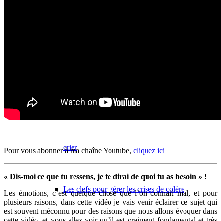
Coaching individuel
Parentalité
Harmonie familiale – Les clefs pour éduquer sans
crier
Pour vous abonner à ma chaîne Youtube,
cliquez ici
« Dis-moi ce que tu ressens, je te dirai de quoi tu as besoin » !
Les clefs pour gérer les crises de colère
Les émotions, c’est quelque chose que l’on connait mal, et pour
plusieurs raisons, dans cette vidéo je vais venir éclairer ce sujet qui
est souvent méconnu pour des raisons que nous allons évoquer dans
cette vidéo, et vous allez voir qu’il est vraiment fondamental et très