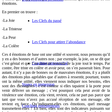
émotions.
En premier on trouve :
-La Joie
Les Clefs du passé
-La Tristesse
-La Peur
Les Clefs pour attirer l’abondance
-La Colère
Ces 4 émotions de base ont une utilité et souvent, nous pensons qu’il
y en a des bonnes et d’autres non ; par exemple, la joie, on se dit que
Coaching personnalisé
c’est génial et que l’on aimerait ressentir de la joie tout le temps. Par
contre, être triste en colère et avoir peur, on s’en passerait bien. Pour
autant, il n’y a pas de bonnes ou de mauvaises émotions, il y a plutôt
des émotions plus agréables que d’autres à ressentir, pourtant, toutes
ont la même utilité, elles viennent nous indiquer nos besoins, elles
Stages en immersion
sont des messagères ; c’est comme si elles tapaient à la porte pour
venir délivrer un message ; c’est pourquoi cela peut avoir de la
virulence une émotion, cela vient, revient, cela ne part pas parce que
tant que vous n’avez pas accusé réception de son message, elle
revient en force. Qu’indiquent-elles ces émotions, quel message
Coaching entrepreneurs
transmettent-elles ? Eh bien, elles sont des indicateurs puissants sur