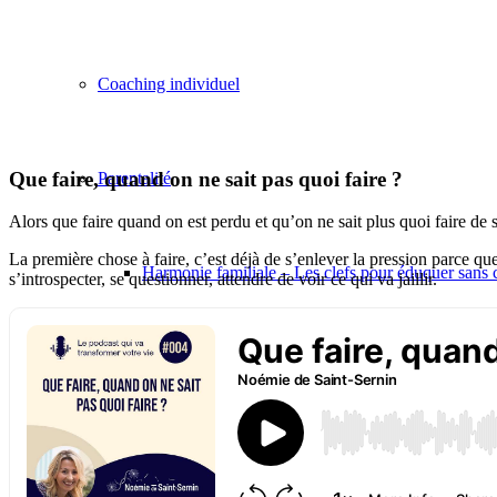
Coaching individuel
Que faire, quand on ne sait pas quoi faire ?
Parentalité
Alors que faire quand on est perdu et qu’on ne sait plus quoi faire de s
La première chose à faire, c’est déjà de s’enlever la pression parce q
Harmonie familiale – Les clefs pour éduquer sans c
s’introspecter, se questionner, attendre de voir ce qui va jaillir.
Les clefs pour gérer les crises de colère
Les Clefs de la colère des enfants