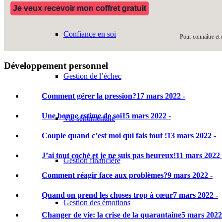
Je veux recevoir mon coffret gratuit
Confiance en soi
Pour connaître et 
Développement personnel
Gestion de l’échec
Comment gérer la pression?
17 mars 2022 -
Une bonne estime de soi
15 mars 2022 -
Vie sentimentale
Couple quand c’est moi qui fais tout !
13 mars 2022 -
J’ai tout coché et je ne suis pas heureux!
11 mars 2022 
Gestion financière
Comment réagir face aux problèmes?
9 mars 2022 -
Quand on prend les choses trop à cœur
7 mars 2022 -
Gestion des émotions
Changer de vie: la crise de la quarantaine
5 mars 2022