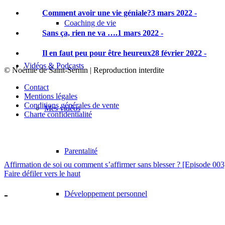
Comment avoir une vie géniale?
3 mars 2022 -
Coaching de vie
Sans ça, rien ne va ….
1 mars 2022 -
Il en faut peu pour être heureux
28 février 2022 -
Vidéos & Podcasts
© Noémie de Saint-Sernin | Reproduction interdite
Contact
Mentions légales
Conditions générales de vente
Mes vidéos
Charte confidentialité
Parentalité
Affirmation de soi ou comment s’affirmer sans blesser ? [Episode 003
Faire défiler vers le haut
-
Développement personnel