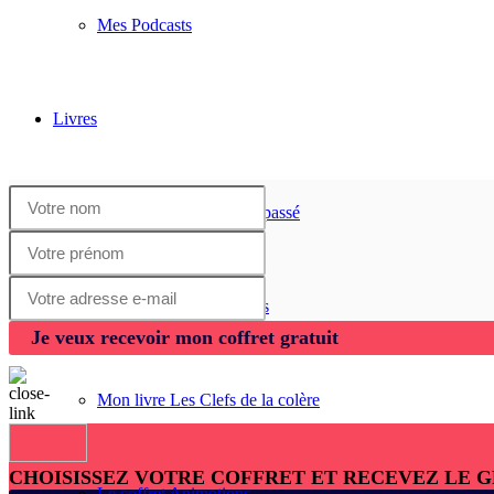
Mes Podcasts
Livres
Mon livre Les Clefs du passé
Mon Cahier Good Vibes
Je veux recevoir mon coffret gratuit
Mon livre Les Clefs de la colère
CHOISISSEZ VOTRE COFFRET ET RECEVEZ LE 
Le coffret Animotions