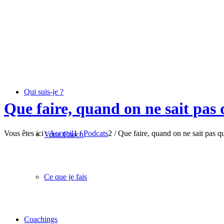
Qui suis-je ?
Que faire, quand on ne sait pas 
Vous êtes ici :
Accueil
1
/
Podcats
2
/
Que faire, quand on ne sait pas q
Votre Coach
Ce que je fais
Coachings