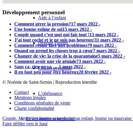
Développement personnel
Aide à l’enfant
Comment gérer la pression?
17 mars 2022 -
Une bonne estime de soi
15 mars 2022 -
Couple quand c’est moi qui fais tout !
13 mars 2022 -
J’ai tout coché et je ne suis pas heureux!
11 mars 2022 -
Devenir Parents
Comment réagir face aux problèmes?
9 mars 2022 -
Quand on prend les choses trop à cœur
7 mars 2022 -
Changer de vie: la crise de la quarantaine
5 mars 2022 -
Comment avoir une vie géniale?
3 mars 2022 -
Sans ça, rien ne va ….
1 mars 2022 -
Colères et conflits
Il en faut peu pour être heureux
28 février 2022 -
© Noémie de Saint-Sernin | Reproduction interdite
Contact
L’obéissance
Mentions légales
Conditions générales de vente
Charte confidentialité
Couple. Mettre des limites saines
Isoler un enfant, bonne ou mauvaise 
Développement personnel
Faire défiler vers le haut