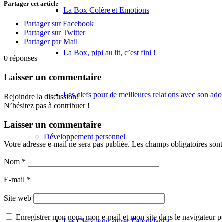
Partager cet article
La Box Colère et Emotions
Partager sur Facebook
Partager sur Twitter
Partager par Mail
La Box, pipi au lit, c’est fini !
0
réponses
Laisser un commentaire
Les clefs pour de meilleures relations avec son ado
Rejoindre la discussion?
N’hésitez pas à contribuer !
Laisser un commentaire
Développement personnel
Votre adresse e-mail ne sera pas publiée.
Les champs obligatoires son
Nom
*
Les Clefs du passé
E-mail
*
Site web
Enregistrer mon nom, mon e-mail et mon site dans le navigateur
Les Clefs pour attirer l’abondance