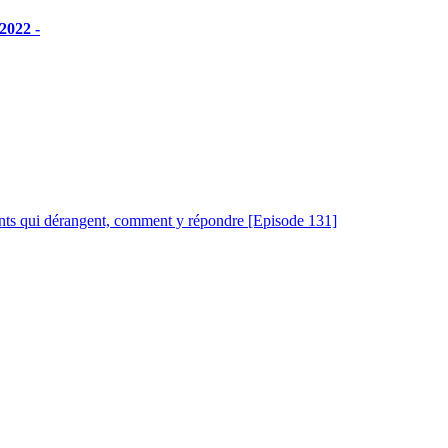
2022 -
ants qui dérangent, comment y répondre [Episode 131]