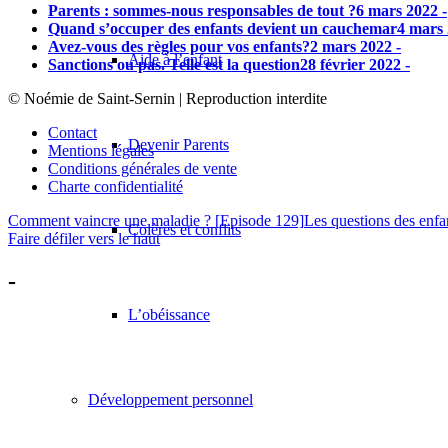
Parents : sommes-nous responsables de tout ?
6 mars 2022 -
Quand s’occuper des enfants devient un cauchemar
4 mars 
Avez-vous des règles pour vos enfants?
2 mars 2022 -
Aide à l’enfant
Sanctions ou pas. Telle est la question
28 février 2022 -
© Noémie de Saint-Sernin | Reproduction interdite
Contact
Devenir Parents
Mentions légales
Conditions générales de vente
Charte confidentialité
Comment vaincre une maladie ? [Episode 129]
Les questions des enf
Colères et conflits
Faire défiler vers le haut
-
L’obéissance
Développement personnel