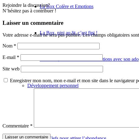
Rejoindre la discussion?
La Box Colère et Emotions
N’hésitez pas à contribuer !
Laisser un commentaire
La Box, pipi au lit, c’est fini !
Votre adresse e-mail ne sera pas publiée.
Les champs obligatoires son
Nom
*
E-mail
*
Les clefs pour de meilleures relations avec son ado
Site web
Enregistrer mon nom, mon e-mail et mon site dans le navigateur
Développement personnel
Les Clefs du passé
Commentaire
*
Les Clefs pour attirer l’abondance