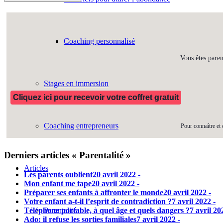
Coaching personnalisé
Vous êtes paren
Stages en immersion
Cliquez ici pour recevoir votre coffret gratuit
Coaching entrepreneurs
Pour connaître et 
Derniers articles « Parentalité »
Articles
Les parents oublient
20 avril 2022 -
Mon enfant me tape
20 avril 2022 -
Préparer ses enfants à affronter le monde
20 avril 2022 -
Votre enfant a-t-il l’esprit de contradiction ?
7 avril 2022 -
Téléphone portable, à quel âge et quels dangers ?
7 avril 20
Parentalité
Ado: il refuse les sorties familiales
7 avril 2022 -