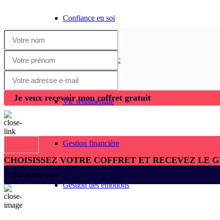
Confiance en soi
Gestion de l’échec
Je veux recevoir mon coffret gratuit
Vie sentimentale
Gestion financière
CHOISISSEZ VOTRE COFFRET ET RECEVEZ LE 
En savoir plus
Gestion des émotions