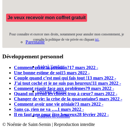
Articles
Je veux recevoir mon coffret gratuit
Pour connaître et exercer mes droits, notamment pour annuler mon consentement, je
consulte la politique de vie privée en cliquant
ici.
.
Parentalité
Développement personnel
Aide à l’enfant
Comment gérer la pression?
17 mars 2022 -
Une bonne estime de soi
15 mars 2022 -
Couple quand c’est moi qui fais tout !
13 mars 2022 -
J’ai tout coché et je ne suis pas heureux!
11 mars 2022 -
Comment réagir face aux problèmes?
9 mars 2022 -
Devenir Parents
Quand on prend les choses trop à cœur
7 mars 2022 -
Changer de vie: la crise de la quarantaine
5 mars 2022 -
Comment avoir une vie géniale?
3 mars 2022 -
Sans ça, rien ne va ….
1 mars 2022 -
Il en faut peu pour être heureux
28 février 2022 -
Colères et conflits
© Noémie de Saint-Sernin | Reproduction interdite